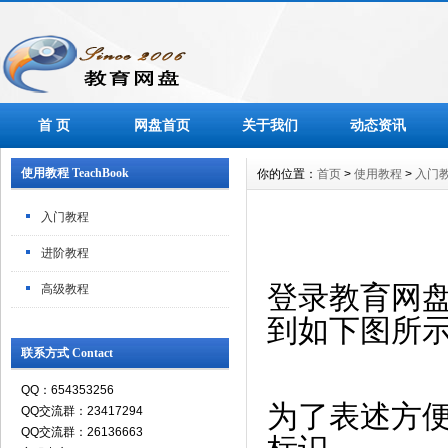
首 页
网盘首页
关于我们
动态资讯
使用教程 TeachBook
你的位置：
首页
>
使用教程
>
入门
入门教程
进阶教程
登录教育网
高级教程
到如下图所
联系方式 Contact
QQ：654353256
为了表述方
QQ交流群：23417294
QQ交流群：26136663